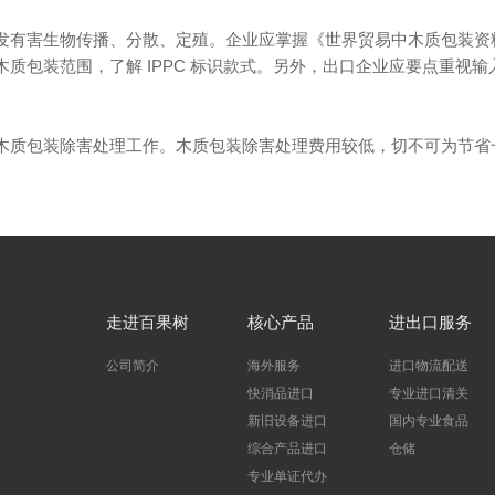
发有害生物传播、分散、定殖。企业应掌握《世界贸易中木质包装资
质包装范围，了解 IPPC 标识款式。另外，出口企业应要点重视
木质包装除害处理工作。木质包装除害处理费用较低，切不可为节省
走进百果树
核心产品
进出口服务
公司简介
海外服务
进口物流配送
快消品进口
专业进口清关
新旧设备进口
国内专业食品
综合产品进口
仓储
专业单证代办