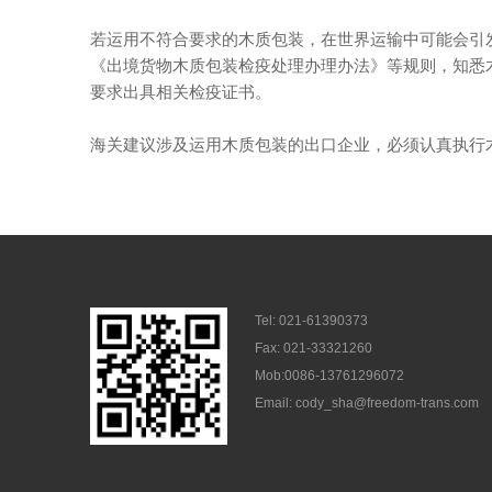
若运用不符合要求的木质包装，在世界运输中可能会引
《出境货物木质包装检疫处理办理办法》等规则，知悉木
要求出具相关检疫证书。
海关建议涉及运用木质包装的出口企业，必须认真执行
Tel: 021-61390373
Fax: 021-33321260
Mob:0086-13761296072
Email: cody_sha@freedom-trans.com