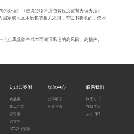
料的办理》《进境货物木质包装检疫监督办理办法》
输入国家或地区木质包装相关规则，有证书要求的，依照
一点点熏蒸除害成本而遭遇退运的高风险、高损失。
进出口案例
媒体中心
联系我们
食品类
公司动态
联系方式
化工品类
业界动态
在线留言
设备类
人才招聘
普货类
ATA及退运类