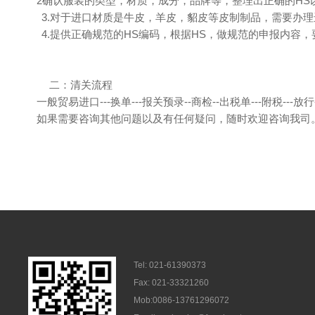
2确认服装的类型，材质，成分，品牌等，整理出正确的
HS
3.
对于进口材质是牛皮，羊皮，貂皮等皮制制品，需要办理
4.
提供正确规范的
HS
编码，根据
HS
，做规范的申报内容，
二：清关流程
一般贸易进口
---
换单
---
报关预录
--
商检
--
出税单
---
附税
---
放行
如果需要咨询其他问题以及有任何疑问，随时欢迎咨询我司
Tel: 021-61390373
Fax: 021-33321260
Mob:0086-13761296072